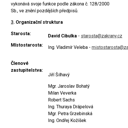
vykonává svoje funkce podle zákona č. 128/2000
Sb., ve znění pozdějších předpisů.
3
. Organizační struktura
Starosta:
David Cibulka
-
starosta@zakrany.cz
Místostarosta:
Ing. Vladimír Veleba -
mistostarosta@za
Členové
zastupitelstva:
Jiří Šilhavý
Mgr. Jaroslav Bohatý
Milan Veverka
Robert Sachs
Ing. Thuraya Drápelová
Mgr. Petra Grzebinská
Ing. Ondřej Kožíšek