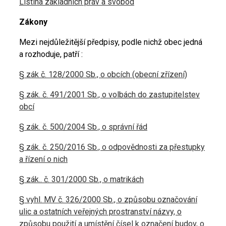
Listina základních práv a svobod
Zákony
Mezi nejdůležitější předpisy, podle nichž obec jedná
a rozhoduje, patří :
§ zák č. 128/2000 Sb., o obcích (obecní zřízení)
§ zák. č. 491/2001 Sb., o volbách do zastupitelstev
obcí
§ zák. č. 500/2004 Sb., o správní řád
§ zák. č. 250/2016 Sb., o odpovědnosti za přestupky
a řízení o nich
§ zák.. č. 301/2000 Sb., o matrikách
§ vyhl. MV č. 326/2000 Sb., o způsobu označování
ulic a ostatních veřejných prostranství názvy, o
způsobu použití a umístění čísel k označení budov, o