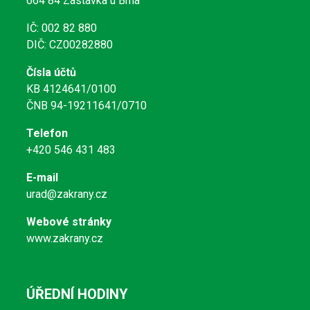
664 84 Zastávka u Brna
IČ: 002 82 880
DIČ: CZ00282880
Čísla účtů
KB 4124641/0100
ČNB 94-19211641/0710
Telefon
+420 546 431 483
E-mail
urad@zakrany.cz
Webové stránky
www.zakrany.cz
ÚŘEDNÍ HODINY