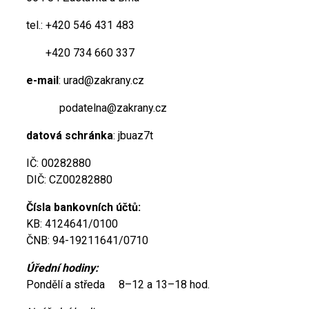
tel.: +420 546 431 483
+420 734 660 337
e-mail
: urad@zakrany.cz
podatelna@zakrany.cz
datová schránka
: jbuaz7t
IČ: 00282880
DIČ: CZ00282880
Čísla bankovních účtů:
KB: 4124641/0100
ČNB: 94-19211641/0710
Úřední hodiny:
Pondělí a středa 8–12 a 13–18 hod.