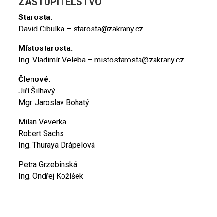
ZASTUPITELSTVO
Starosta:
David Cibulka – starosta@zakrany.cz
Místostarosta:
Ing. Vladimír Veleba – mistostarosta@zakrany.cz
Členové:
Jiří Šilhavý
Mgr. Jaroslav Bohatý
Milan Veverka
Robert Sachs
Ing. Thuraya Drápelová
Petra Grzebinská
Ing. Ondřej Kožíšek