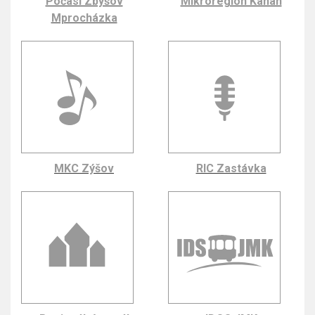
Počasí Zbýšov
Mikroregion Kahan
Mprocházka
MKC Zýšov
RIC Zastávka