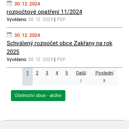
30. 12. 2024
rozpočtové opatření 11/2024
Vyvěšeno:
30. 12. 2024
|
PDF
30. 12. 2024
Schválený rozpočet obce Zakřany na rok
2025
Vyvěšeno:
30. 12. 2024
|
PDF
Pagination
Aktuální
1
Page
2
Page
3
Page
4
Page
5
Následující
Další
Poslední
Poslední
stránka
stránka
›
stránka
»
Účetnictví obce - archiv